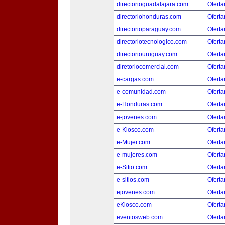
directorioguadalajara.com
Oferta
directoriohonduras.com
Oferta
directorioparaguay.com
Oferta
directoriotecnologico.com
Oferta
directoriouruguay.com
Oferta
diretoriocomercial.com
Oferta
e-cargas.com
Oferta
e-comunidad.com
Oferta
e-Honduras.com
Oferta
e-jovenes.com
Oferta
e-Kiosco.com
Oferta
e-Mujer.com
Oferta
e-mujeres.com
Oferta
e-Sitio.com
Oferta
e-sitios.com
Oferta
ejovenes.com
Oferta
eKiosco.com
Oferta
eventosweb.com
Oferta