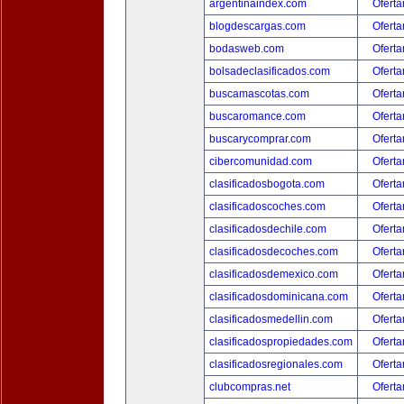
argentinaindex.com
Oferta
blogdescargas.com
Oferta
bodasweb.com
Oferta
bolsadeclasificados.com
Oferta
buscamascotas.com
Oferta
buscaromance.com
Oferta
buscarycomprar.com
Oferta
cibercomunidad.com
Oferta
clasificadosbogota.com
Oferta
clasificadoscoches.com
Oferta
clasificadosdechile.com
Oferta
clasificadosdecoches.com
Oferta
clasificadosdemexico.com
Oferta
clasificadosdominicana.com
Oferta
clasificadosmedellin.com
Oferta
clasificadospropiedades.com
Oferta
clasificadosregionales.com
Oferta
clubcompras.net
Oferta