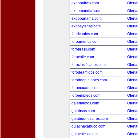
expobolivia.com
Oferta
expomundial.com
Oferta
expopanama.com
Oferta
exposyferias.com
Oferta
fabricantes.com
Oferta
foroamerica.com
Oferta
forobrasil.com
Oferta
forochile.com
Oferta
foroclasificados.com
Oferta
forodeamigos.com
Oferta
forodeopiniones.com
Oferta
foroecuador.com
Oferta
foroempleos.com
Oferta
galeriafotos.com
Oferta
guiabsas.com
Oferta
guiabuenosaires.com
Oferta
guiachacabuco.com
Oferta
guiachicos.com
Oferta