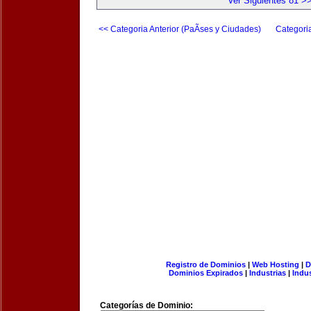
Ver Siguientes 81 >
<< Categoria Anterior (PaÃ­ses y Ciudades)
Categori
Registro de Dominios
|
Web Hosting
|
D
Dominios Expirados
|
Industrias
|
Indu
Categorías de Dominio: