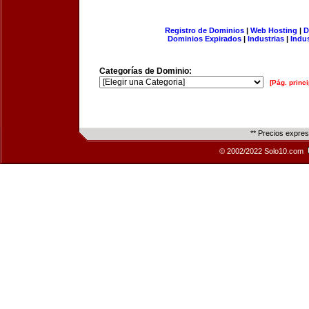
Registro de Dominios
|
Web Hosting
|
D
Dominios Expirados
|
Industrias
|
Indu
Categorías de Dominio:
[Pág. princi
** Precios expre
© 2002/2022 Solo10.com