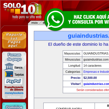
guiaindustria
El dueño de este dominio lo ha
Mayusculas:
GUIAINDUSTRIAS
Minusculas:
guiaindustrias.com
Longitud:
14 caracteres
Categorias:
Empresas e Industr
Precio:
$2,500.00
Visitar!
guiaindustrias.co
Serán consideradas ofer
R