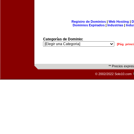
Registro de Dominios
|
Web Hosting
|
D
Dominios Expirados
|
Industrias
|
Indu
Categorías de Dominio:
[Pág. princi
** Precios expre
© 2002/2022 Solo10.com