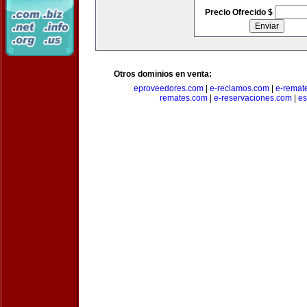
Precio Ofrecido $
Otros dominios en venta:
eproveedores.com
|
e-reclamos.com
|
e-remat
remates.com
|
e-reservaciones.com
|
es