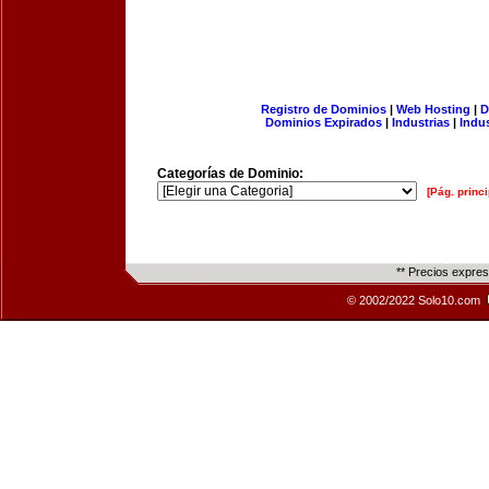
Registro de Dominios
|
Web Hosting
|
D
Dominios Expirados
|
Industrias
|
Indu
Categorías de Dominio:
[Pág. princi
** Precios expre
© 2002/2022 Solo10.com