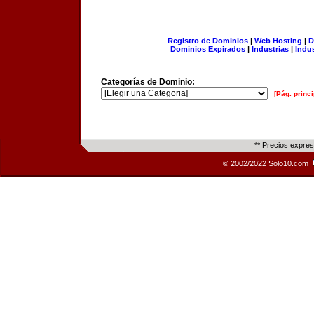
Registro de Dominios
|
Web Hosting
|
D
Dominios Expirados
|
Industrias
|
Indu
Categorías de Dominio:
[Pág. princi
** Precios expre
© 2002/2022 Solo10.com