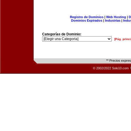
Registro de Dominios
|
Web Hosting
|
D
Dominios Expirados
|
Industrias
|
Indu
Categorías de Dominio:
[Pág. princi
** Precios expre
© 2002/2022 Solo10.com