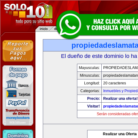
propiedadeslamat
El dueño de este dominio lo ha
Mayusculas:
PROPIEDADESLAM
Minusculas:
propiedadeslamata
Longitud:
20 caracteres
Categorias:
Inmuebles y Propie
Precio:
Realizar una oferta!
Visitar!
propiedadeslamata
Serán consideradas ofer
Realizar una Oferta