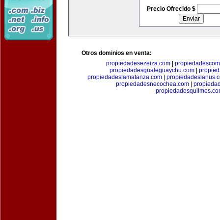
Precio Ofrecido $
Otros dominios en venta:
propiedadesezeiza.com
|
propiedadescom
propiedadesgualeguaychu.com
|
propied
propiedadeslamatanza.com
|
propiedadeslanus.
propiedadesnecochea.com
|
propieda
propiedadesquilmes.c