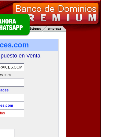
ices.com
 puesto en Venta
RAICES.COM
es.com
dades
!
ces.com
tas