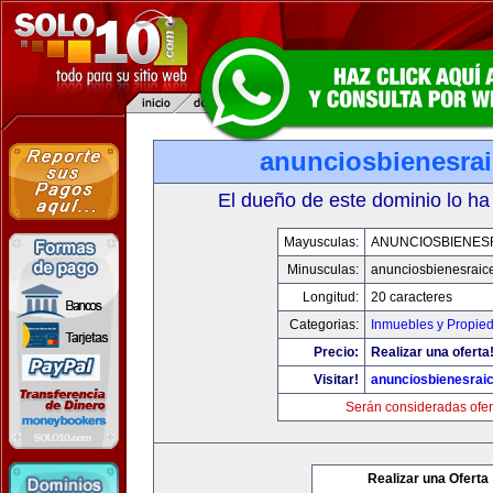
anunciosbienesra
El dueño de este dominio lo ha
Mayusculas:
ANUNCIOSBIENES
Minusculas:
anunciosbienesraic
Longitud:
20 caracteres
Categorias:
Inmuebles y Propie
Precio:
Realizar una oferta
Visitar!
anunciosbienesrai
Serán consideradas ofer
Realizar una Oferta