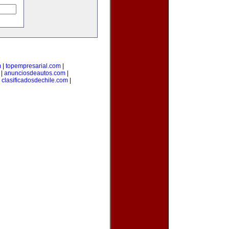
m
|
topempresarial.com
|
|
anunciosdeautos.com
|
|
clasificadosdechile.com
|