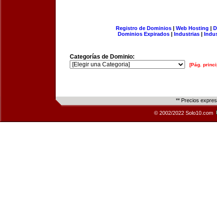
Registro de Dominios
|
Web Hosting
|
D
Dominios Expirados
|
Industrias
|
Indu
Categorías de Dominio:
[Pág. princi
** Precios expre
© 2002/2022 Solo10.com