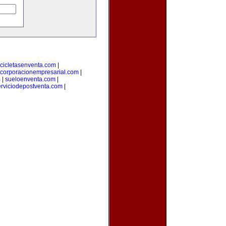
cicletasenventa.com
|
corporacionempresarial.com
|
m
|
sueloenventa.com
|
erviciodepostventa.com
|