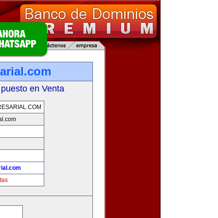
arial.com
 puesto en Venta
ESARIAL.COM
al.com
ial.com
tas