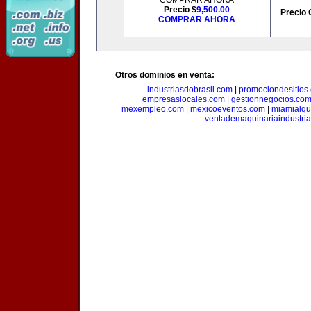
COMPRAR AHORA
Precio $
9,500.00
Precio 
COMPRAR AHORA
Otros dominios en venta:
industriasdobrasil.com
|
promociondesitios
empresaslocales.com
|
gestionnegocios.co
mexempleo.com
|
mexicoeventos.com
|
miamialqu
ventademaquinariaindustria