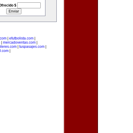
Ofrecido $
.com
|
efutbolista.com
|
m
|
mercadoventas.com
|
ileres.com
|
tuspasajes.com
|
l.com
|