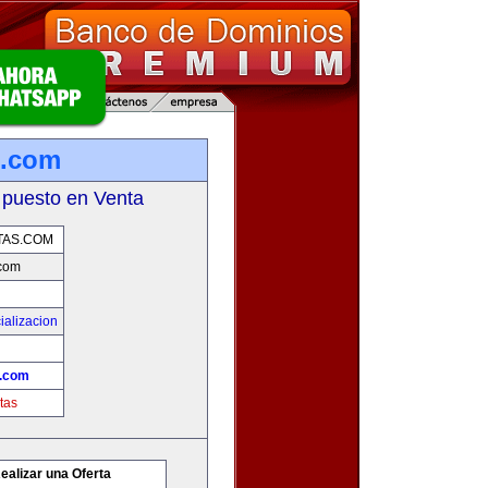
s.com
 puesto en Venta
AS.COM
com
ializacion
.com
tas
ealizar una Oferta