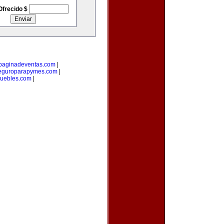
Ofrecido $
paginadeventas.com
|
eguroparapymes.com
|
muebles.com
|