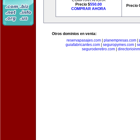
COMPRAR AHORA
Precio $
550.00
Precio 
COMPRAR AHORA
Otros dominios en venta:
reservapasajes.com
|
planempresas.com
|
guiafabricantes.com
|
seguropymes.com
|
s
seguroderetiro.com
|
directorioin