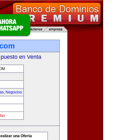
.com
 puesto en Venta
OM
ias
,
Negocios
tas
ealizar una Oferta