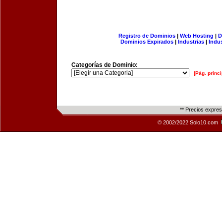
Registro de Dominios
|
Web Hosting
|
D
Dominios Expirados
|
Industrias
|
Indu
Categorías de Dominio:
[Pág. princi
** Precios expre
© 2002/2022 Solo10.com