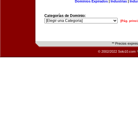
Dominios Expirados
|
Industrias
|
Indu
Categorías de Dominio:
[Pág. princi
** Precios expre
© 2002/2022 Solo10.com