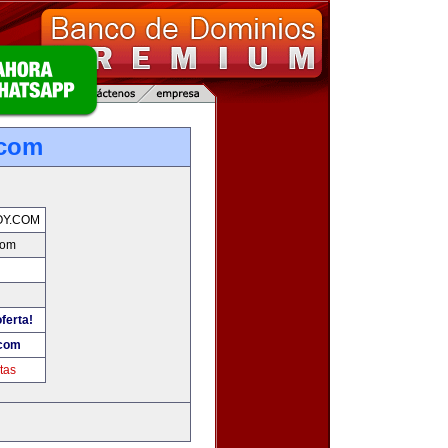
.com
OY.COM
com
ferta!
.com
tas