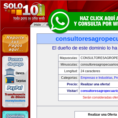
consultoresagropec
El dueño de este dominio lo ha
Mayusculas:
CONSULTORESAGROPE
Minusculas:
consultoresagropecuario
Longitud:
24 caracteres
Categorias:
Empresas e Industrias
,
Pr
Precio:
Realizar una oferta!
Visitar!
consultoresagropecuari
Serán consideradas ofer
Realizar una Oferta