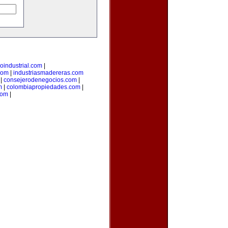
loindustrial.com
|
com
|
industriasmadereras.com
|
consejerodenegocios.com
|
m
|
colombiapropiedades.com
|
com
|