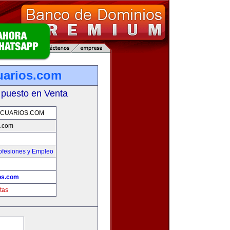
uarios.com
 puesto en Venta
CUARIOS.COM
s.com
ofesiones y Empleo
os.com
tas